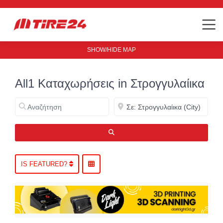
SHOW/HIDE MAP
All1 Καταχωρήσεις in Στρογγυλαίικα
Αναζήτηση
Κοντά
ΑΝΑΖΉΤΗΣΗ
IS FEATURED?