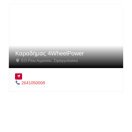
Καραδήμας 4WheelPower
ΕΟ Ρίου Αγρινίου
,
Στρογγυλαίικα
2641050008