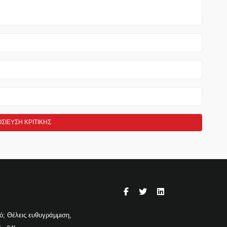
γό; Θέλεις ευθυγράμμιση,