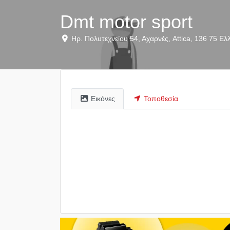
Dmt motor sport
Ηρ. Πολυτεχνείου 54
,
Αχαρνές
,
Attica
,
136 75
Ελ
Εικόνες
Τοποθεσία
listing_stock_image