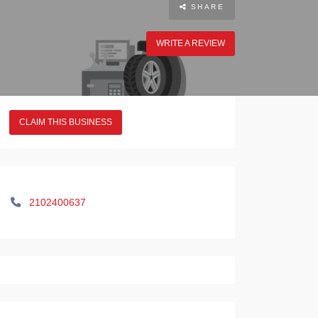
SHARE
WRITE A REVIEW
CLAIM THIS BUSINESS
2102400637