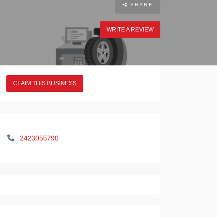
SHARE
WRITE A REVIEW
CLAIM THIS BUSINESS
2423055790