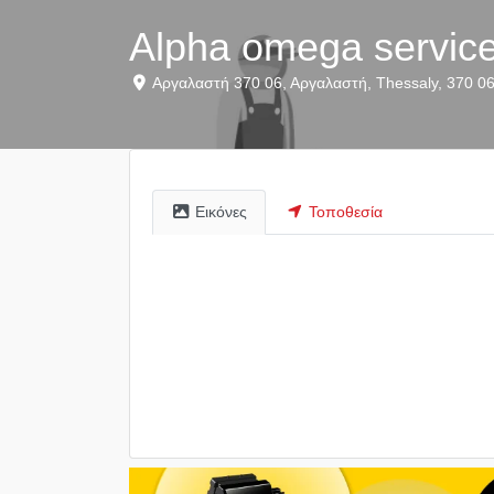
Alpha omega service
Αργαλαστή 370 06
,
Αργαλαστή
,
Thessaly
,
370 0
Εικόνες
Τοποθεσία
listing_stock_image