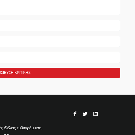
γό; Θέλεις ευθυγράμμιση,