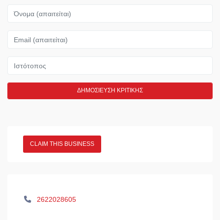
Όνομα
Email
Ιστότοπος
CLAIM THIS BUSINESS
2622028605