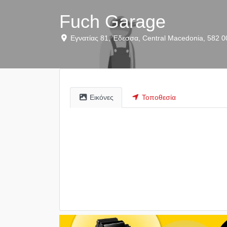
Fuch Garage
Εγνατίας 81
,
Έδεσσα
,
Central Macedonia
,
582 0
Εικόνες
Τοποθεσία
listing_stock_image