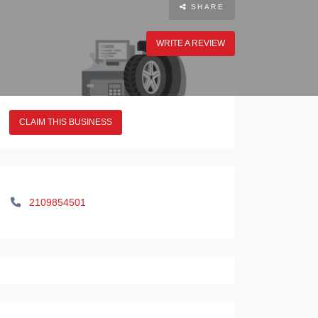
SHARE
WRITE A REVIEW
CLAIM THIS BUSINESS
2109854501