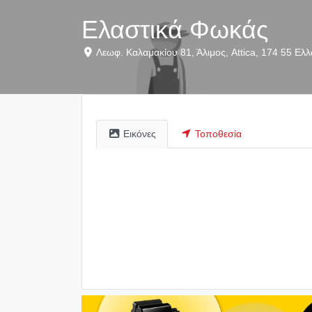
Ελαστικά Φωκάς
Λεωφ. Καλαμακίου 81
,
Άλιμος
,
Attica
,
174 55
Ελλ
Εικόνες
Τοποθεσία
listing_stock_image