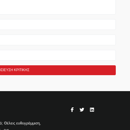
γό; Θέλεις ευθυγράμμιση,