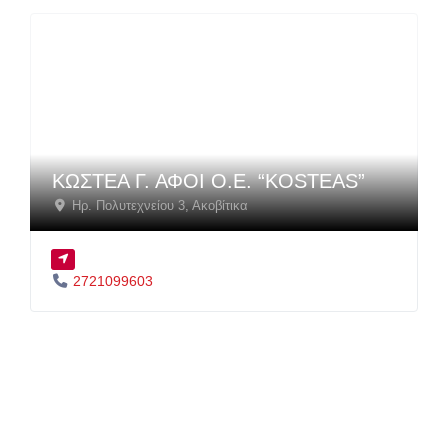
ΚΩΣΤΕΑ Γ. ΑΦΟΙ Ο.Ε. “KOSTEAS”
Ηρ. Πολυτεχνείου 3
,
Ακοβίτικα
2721099603