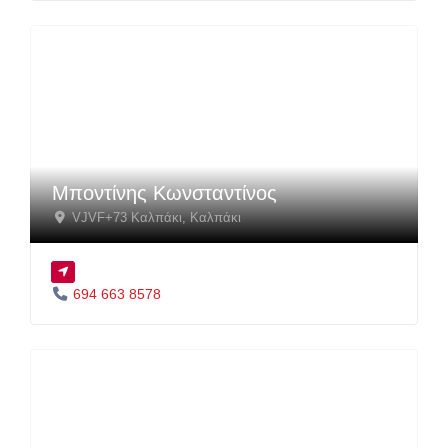
Μποντίνης Κωνσταντίνος
VJVF+73 Καλπάκι
,
Καλπάκι
694 663 8578