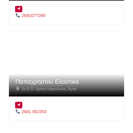
2681077280
Παπαχρήστου Ελαστικά
2o Ε.Ο. Άρτας Ιωαννίνων
,
Άρτα
2681 052350