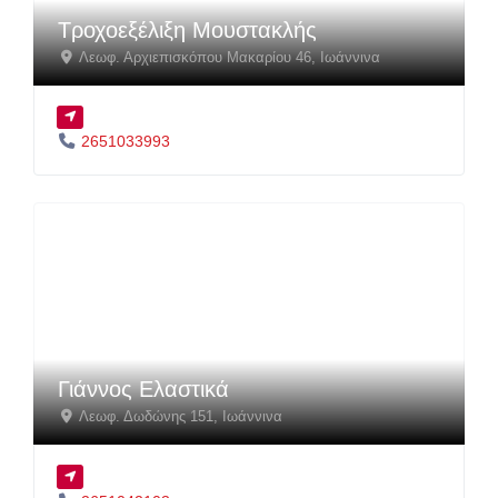
Τροχοεξέλιξη Μουστακλής
Λεωφ. Αρχιεπισκόπου Μακαρίου 46
,
Ιωάννινα
2651033993
Γιάννος Ελαστικά
Λεωφ. Δωδώνης 151
,
Ιωάννινα