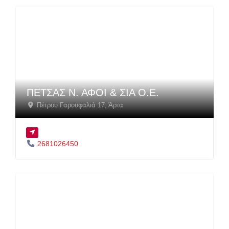
ΠΕΤΣΑΣ Ν. ΑΦΟΙ & ΣΙΑ Ο.Ε.
Πέτρου Γαρουφαλιά 17
,
Άρτα
2681026450