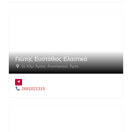
Γιώτης Ευστάθιος Ελαστικά
1ο Χλμ. Άρτας -Κωστακιών
,
Άρτα
2681021315