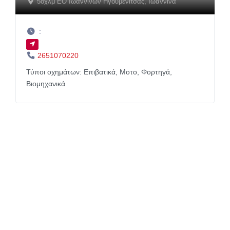
5oχλμ ΕΟ Ιωαννίνων Ηγουμενίτσας
,
Ιωάννινα
:
2651070220
Τύποι οχημάτων:
Επιβατικά,
Μοτο,
Φορτηγά,
Βιομηχανικά