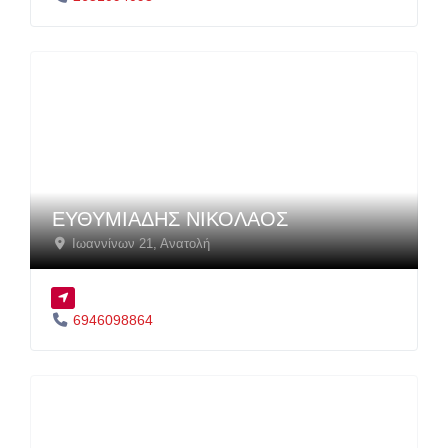
ΕΥΘΥΜΙΑΔΗΣ ΝΙΚΟΛΑΟΣ
Ιωαννίνων 21
,
Ανατολή
6946098864