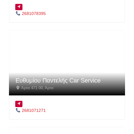
2681078395
Ευθυμίου Παντελής Car Service
Άρτα 471 00
,
Άρτα
2681071271