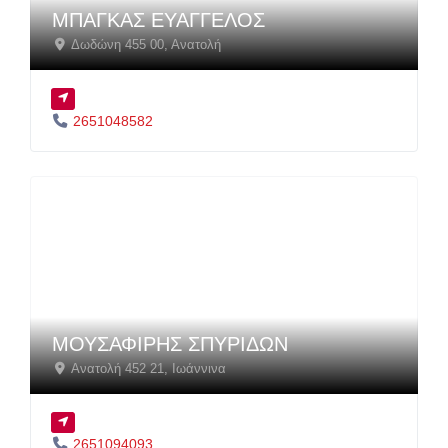
ΜΠΑΓΚΑΣ ΕΥΑΓΓΕΛΟΣ
Δωδώνη 455 00
,
Ανατολή
2651048582
ΜΟΥΣΑΦΙΡΗΣ ΣΠΥΡΙΔΩΝ
Ανατολή 452 21
,
Ιωάννινα
2651094093