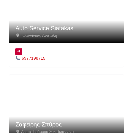
Auto Service Siafakas
Ιωαννίνων
,
Ανατολή
6977198715
Ζαφείρης Σπύρος
Λεωφ. Γράμμου 305
,
Ιωάννινα