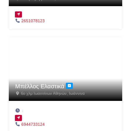
2651078123
Μπέλλος Ελαστικά
6ο χλμ Ιωαννίνων Αθηνών
,
Ιωάννινα
:
6944733124