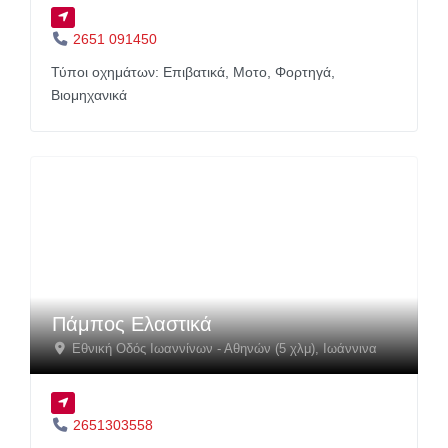
2651 091450
Τύποι οχημάτων:
Επιβατικά,
Μοτο,
Φορτηγά,
Βιομηχανικά
Πάμπος Ελαστικά
Εθνική Οδός Ιωαννίνων - Αθηνών (5 χλμ)
,
Ιωάννινα
2651303558