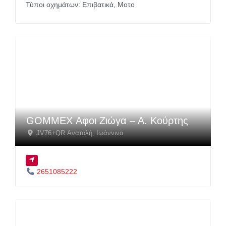
Τύποι οχημάτων:
Επιβατικά,
Μοτο
GOMMEX Αφοι Ζιώγα – Α. Κούρτης
JV76+QR Ανατολή
,
Ιωάννινα
2651085222