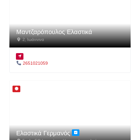
Μαντζαρόπουλος Ελαστικά
2
,
Ιωάννινα
2651021059
Ελαστικά Γερμανός