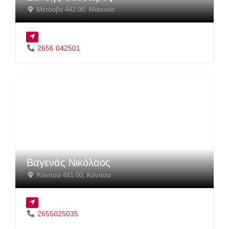
Μέτσοβο 442 00
,
Metsovo
2656 042501
Βαγενάς Νικόλαος
Κόνιτσα 441 00
,
Κόνιτσα
2655025035