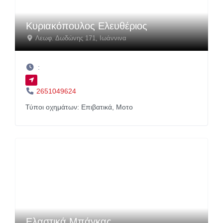
Κυριακόπουλος Ελευθέριος
Λεωφ. Δωδώνης 171
,
Ιωάννινα
:
2651049624
Τύποι οχημάτων:
Επιβατικά,
Μοτο
Ελαστικά Μπάγκας