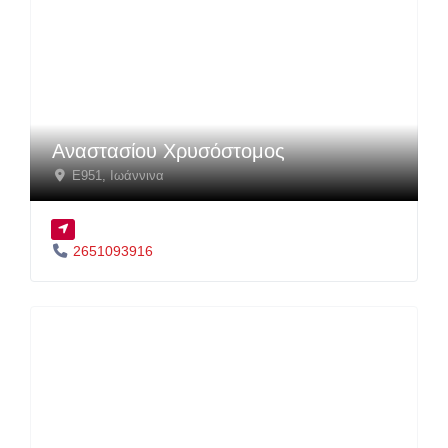
Αναστασίου Χρυσόστομος
E951
,
Ιωάννινα
2651093916