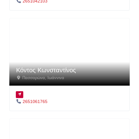
2651042103
Κόντος Κωνσταντίνος
Πασσαρώνα
,
Ιωάννινα
2651061765