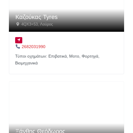
Καζούκας Tyres
4QX3+53
,
Λούρος
2682031990
Τύποι οχημάτων:
Επιβατικά,
Μοτο,
Φορτηγά,
Βιομηχανικά
Ξάνθης Θεόδωρος