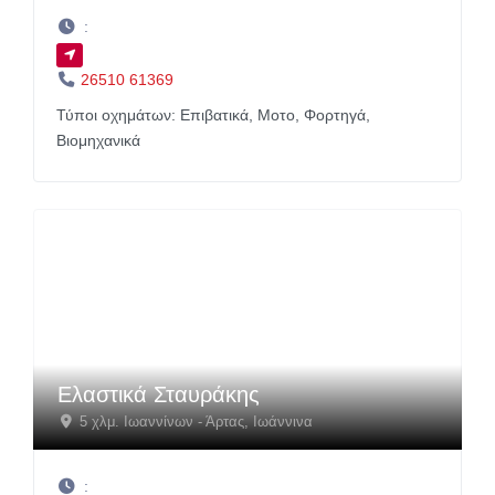
:
26510 61369
Τύποι οχημάτων:
Επιβατικά,
Μοτο,
Φορτηγά,
Βιομηχανικά
Ελαστικά Σταυράκης
5 χλμ. Ιωαννίνων - Άρτας
,
Ιωάννινα
: