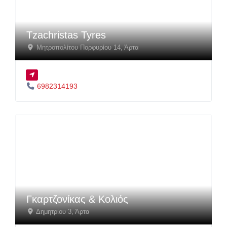
Tzachristas Tyres
Μητροπολίτου Πορφυρίου 14
,
Άρτα
6982314193
Γκαρτζονίκας & Κολιός
Δημητρίου 3
,
Άρτα