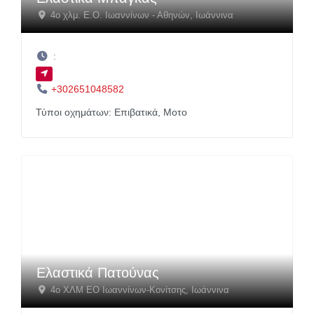
4ο χλμ. Ε.Ο. Ιωαννίνων - Αθηνών
,
Ιωάννινα
:
+302651048582
Τύποι οχημάτων:
Επιβατικά,
Μοτο
Ελαστικά Πατούνας
4o ΧΛΜ ΕΟ Ιωαννίνων-Κονίτσης
,
Ιωάννινα