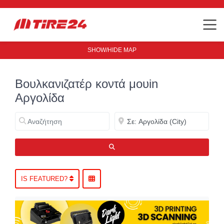
SHOW/HIDE MAP
Βουλκανιζατέρ κοντά μουin
Αργολίδα
Αναζήτηση
Κοντά
ΑΝΑΖΉΤΗΣΗ
IS FEATURED?