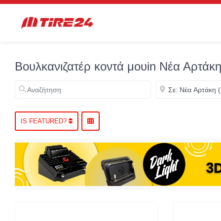
Βουλκανιζατέρ κοντά μουin Νέα Αρτάκ
Αναζήτηση
Κοντά
IS FEATURED?