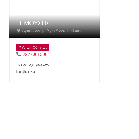
ΤΕΜΟΥΣΗΣ
Αγίας Άννης
,
Αγία Άννα Εύβοιας
Λήψη Οδηγιών
2227061306
Τύποι οχημάτων:
Επιβατικά