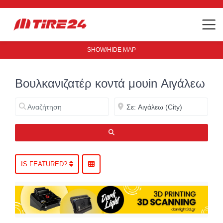
SHOW/HIDE MAP
Βουλκανιζατέρ κοντά μουin Αιγάλεω
Αναζήτηση
Κοντά
ΑΝΑΖΉΤΗΣΗ
IS FEATURED?