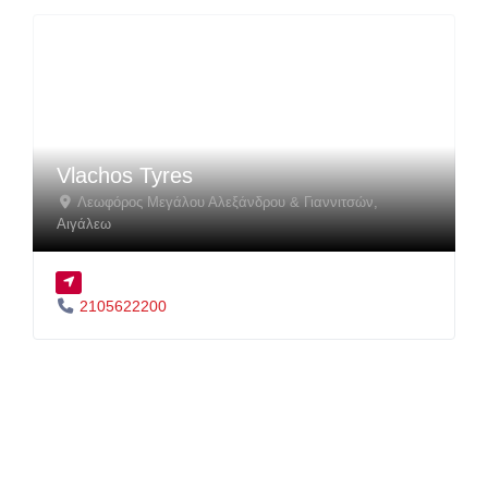
Vlachos Tyres
Λεωφόρος Μεγάλου Αλεξάνδρου & Γιαννιτσών
,
Αιγάλεω
2105622200