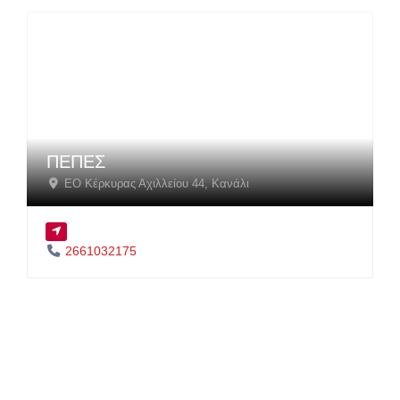
ΠΕΠΕΣ
EΟ Κέρκυρας Αχιλλείου 44
,
Κανάλι
2661032175