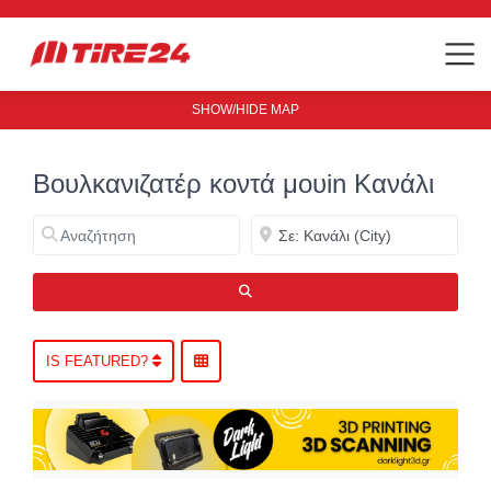
SHOW/HIDE MAP
Βουλκανιζατέρ κοντά μουin Κανάλι
Αναζήτηση
Κοντά
ΑΝΑΖΉΤΗΣΗ
IS FEATURED?