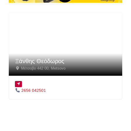
Ξάνθης Θεόδωρος
Μέτσοβο 442 00
,
Metsovo
2656 042501