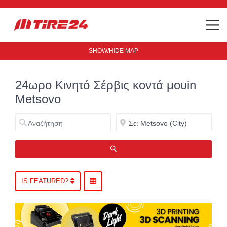
SHOW/HIDE MAP
24ωρο Κινητό Σέρβις κοντά μουin
Metsovo
Αναζήτηση
Κοντά
ΑΝΑΖΉΤΗΣΗ
IS FEATURED?