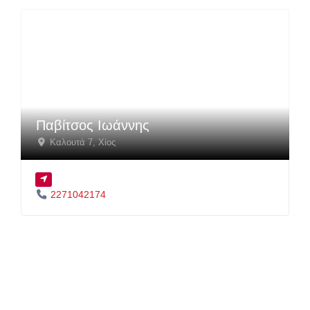
Παβίτσος Ιωάννης
Καλουτά 7
,
Χίος
2271042174