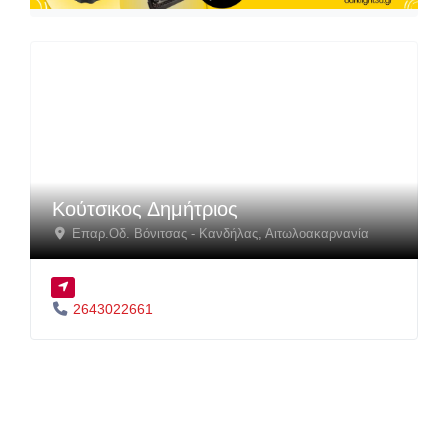
Κούτσικος Δημήτριος
Επαρ.Οδ. Βόνιτσας - Κανδήλας
,
Αιτωλοακαρνανία
2643022661