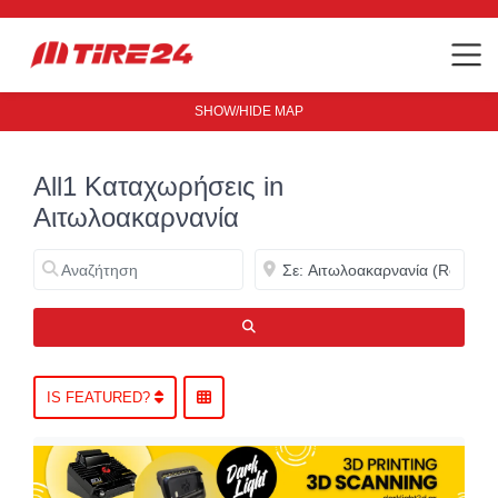
SHOW/HIDE MAP
All1 Καταχωρήσεις in
Αιτωλοακαρνανία
Αναζήτηση
Κοντά
ΑΝΑΖΉΤΗΣΗ
IS FEATURED?