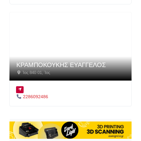
ΚΡΑΜΠΟΚΟΥΚΗΣ ΕΥΑΓΓΕΛΟΣ
Ίος 840 01
,
Ίος
2286092486