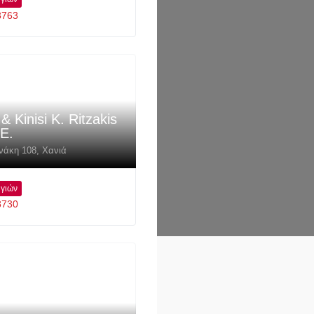
3763
& Kinisi K. Ritzakis
.E.
νάκη 108
,
Χανιά
γιών
8730