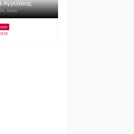
ά Αγγελάκης
 55
,
Χανιά
γιών
2834