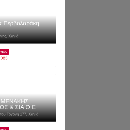
ά Περβολαράκη
νης
,
Χανιά
γιών
1983
ΣΜΕΝΑΚΗΣ
ΟΣ & ΣΙΑ Ο.Ε
ου Γογονή 177
,
Χανιά
γιών