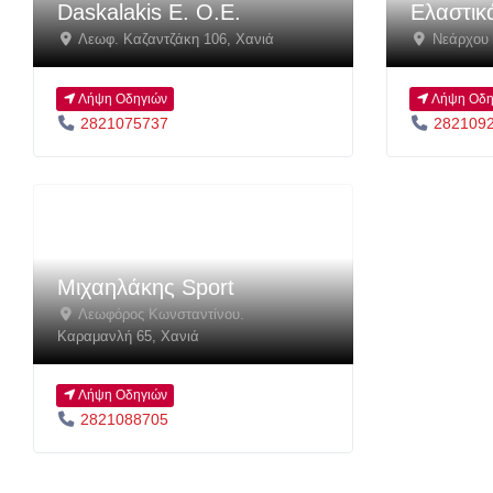
Daskalakis E. O.E.
Ελαστικ
Λεωφ. Καζαντζάκη 106
,
Χανιά
Νεάρχου
Λήψη Οδηγιών
Λήψη Οδη
2821075737
282109
Μιχαηλάκης Sport
Λεωφόρος Κωνσταντίνου.
Καραμανλή 65
,
Χανιά
Λήψη Οδηγιών
2821088705