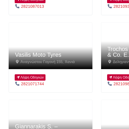
2821087013
282109
Trochos 
Vasilis Moto Tyres
& Co. E
Αναγνώστου Γογονή 155
,
Χανιά
Δεληγιαν
Λήψη Οδηγιών
Λήψη Οδη
2821071744
282109
Giannarakis S. –