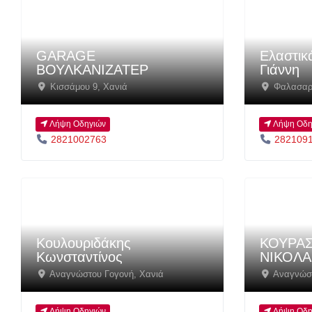
GARAGE
Ελαστικ
ΒΟΥΛΚΑΝΙΖΑΤΕΡ
Γιάννη
Κισσάμου 9
,
Χανιά
Φαλασαρ
Λήψη Οδηγιών
Λήψη Οδη
2821002763
282109
Κουλουριδάκης
ΚΟΥΡΑ
Κωνσταντίνος
ΝΙΚΟΛΑ
Αναγνώστου Γογονή
,
Χανιά
Αναγνώστ
Λήψη Οδηγιών
Λήψη Οδη