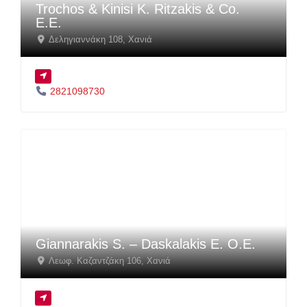
Trochos & Kinisi K. Ritzakis & Co.
E.E.
Δεληγιαννάκη 108
,
Χανιά
2821098730
Giannarakis S. – Daskalakis E. O.E.
Λεωφ. Καζαντζάκη 106
,
Χανιά