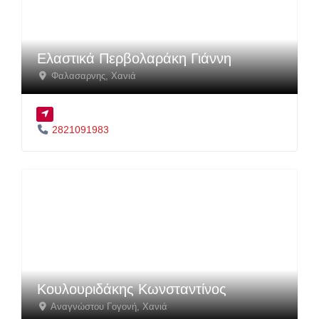
Ελαστικά Περβολαράκη Γιάννη
Φαλασαρνης
,
Χανιά
2821091983
Κουλουριδάκης Κωνσταντίνος
Αναγνώστου Γογονή
,
Χανιά