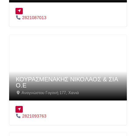
2821087013
ΚΟΥΡΑΣΜΕΝΑΚΗΣ ΝΙΚΟΛΑΟΣ & ΣΙΑ
Ο.Ε
Αναγνώστου Γογονή 177
,
Χανιά
2821093763