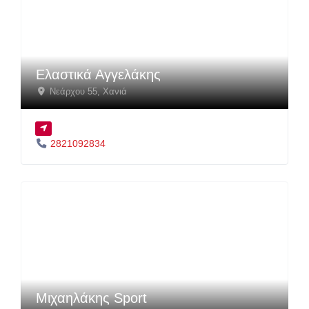
Ελαστικά Αγγελάκης
Νεάρχου 55
,
Χανιά
2821092834
Μιχαηλάκης Sport