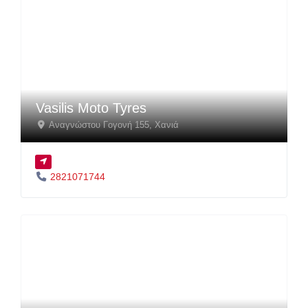
Vasilis Moto Tyres
Αναγνώστου Γογονή 155
,
Χανιά
2821071744