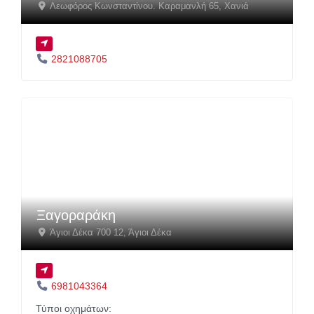
Λεωφόρος Κωνσταντίνου. Καραμανλή 65
,
Χανιά
2821088705
Ξαγοραράκη
Άγιοι Δέκα 700 12
,
Άγιοι Δέκα
6981043364
Τύποι οχημάτων: