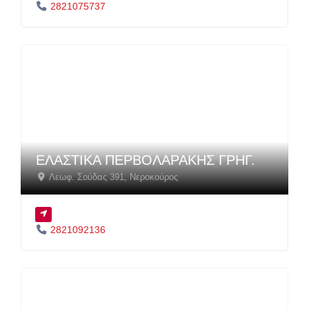
2821075737
ΕΛΑΣΤΙΚΑ ΠΕΡΒΟΛΑΡΑΚΗΣ ΓΡΗΓ.
Λεωφ. Σούδας 391
,
Νεροκούρος
2821092136