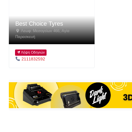
Best Choice Tyres
Λεωφ. Μεσογείων 466
,
Αγία
Παρασκευή
Λήψη Οδηγιών
2111832592