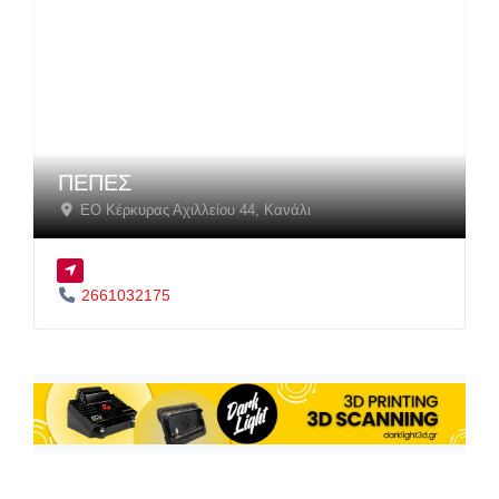
ΠΕΠΕΣ
EΟ Κέρκυρας Αχιλλείου 44
,
Κανάλι
2661032175