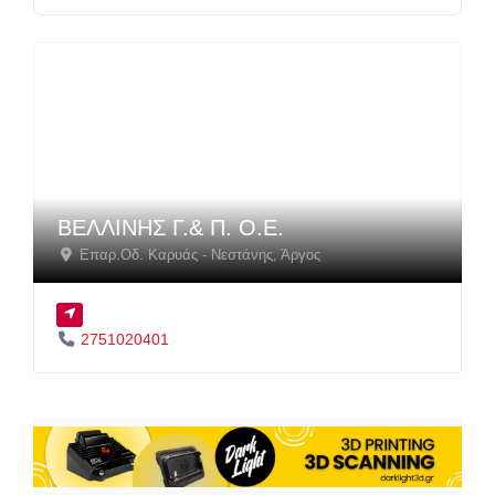
ΒΕΛΛΙΝΗΣ Γ.& Π. Ο.Ε.
Επαρ.Οδ. Καρυάς - Νεστάνης
,
Άργος
2751020401